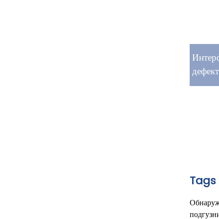
Интер
дефек
Tags
Обнаруж
подгузн