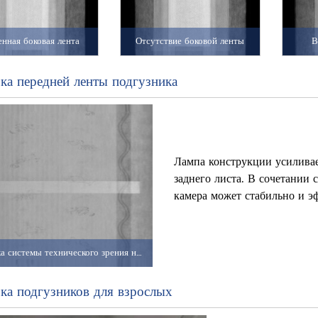
нная боковая лента
Отсутствие боковой ленты
В
ка передней ленты подгузника
Лампа конструкции усиливае
заднего листа. В сочетании
камера может стабильно и э
Установка системы технического зрения на месте заказчика
ка подгузников для взрослых