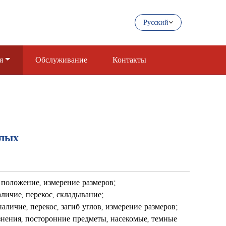
Русский
я
Обслуживание
Контакты
слых
 положение, измерение размеров;
личие, перекос, складывание;
аличие, перекос, загиб углов, измерение размеров;
знения, посторонние предметы, насекомые, темные