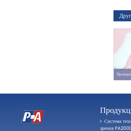
Друг
Продукц
Система тех
зрения PA200