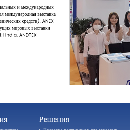
ональных и международных
ая международная выставка
енических средств), ANEX
дущих мировых выставки
til India, ANDTEX
ия
Решения